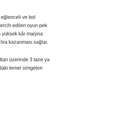
 eğlenceli ve bol
ercih edilen oyun pek
n yüksek kâr marjına
e lira kazanması sağlar.
ları üzerinde 3 tane ya
ndaki temel simgeleri