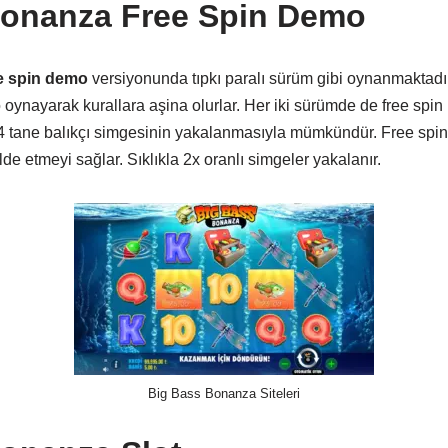
Bonanza Free Spin Demo
e spin demo
versiyonunda tıpkı paralı sürüm gibi oynanmaktad
 oynayarak kurallara aşina olurlar. Her iki sürümde de free sp
4 tane balıkçı simgesinin yakalanmasıyla mümkündür. Free spinler
lde etmeyi sağlar. Sıklıkla 2x oranlı simgeler yakalanır.
Big Bass Bonanza Siteleri