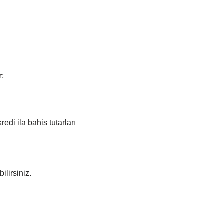
r
;
redi ila bahis tutarları
lirsiniz.