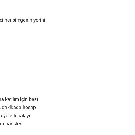
ici her simgenin yerini
a katılım için bazı
aç dakikada hesap
 yeterli bakiye
a transferi