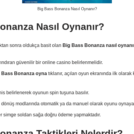
Big Bass Bonanza Nasıl Oynanır?
onanza Nasıl Oynanır?
ıktan sonra oldukça basit olan
Big Bass Bonanza nasıl oynanı
rındıran güvenilir bir online casino belirlenmelidir.
 Bass Bonanza oyna
tıklanır, açılan oyun ekranında ilk olarak k
s belirlenerek oyunun spin tuşuna basılır.
al dönüş modlarında otomatik ya da manuel olarak oyunu oynayabi
er simge soldan sağa doğru ödeme yapmaktadır.
onanza Taktikleri Nelerdir?