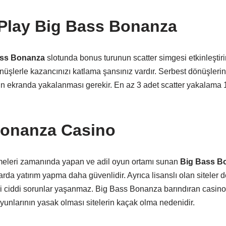
Play Big Bass Bonanza
ass Bonanza
slotunda bonus turunun scatter simgesi etkinleştir
üşlerle kazancınızı katlama şansınız vardır. Serbest dönüşlerin
 in ekranda yakalanması gerekir. En az 3 adet scatter yakalam
Bonanza Casino
emeleri zamanında yapan ve adil oyun ortamı sunan
Big Bass B
larda yatırım yapma daha güvenlidir. Ayrıca lisanslı olan siteler 
ri ciddi sorunlar yaşanmaz. Big Bass Bonanza barındıran casin
 oyunlarının yasak olması sitelerin kaçak olma nedenidir.