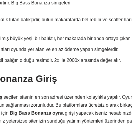
rtırır. Big Bass Bonanza simgeleri;
lık tutan balıkçıdır, bütün makaralarda belirebilir ve scatter har
ılmış büyük yeşil bir balıktır, her makarada bir anda ortaya çıkar.
artları oyunda yer alan ve en az ödeme yapan simgelerdir.
l balığın olduğu resimdir. 2x ile 2000x arasında değer alır.
onanza Giriş
iş
seçilen sitenin en son adresi üzerinden kolaylıkla yapılır. Oyun
nun sağlanması zorunludur. Bu platformlara ücretsiz olarak birk
 için
Big Bass Bonanza oyna
girişi yapacak iseniz hesabınızda
iz yetersizse sitenizin sunduğu yatırım yöntemleri üzerinden par