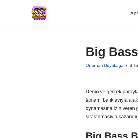
An
İçeriğe
geç
Big Bas
Onurhan Büyükağa
8 T
Demo ve gerçek parayl
tamamı balık avıyla alak
oynamasına izin veren ge
sıralanmasıyla kazandır
Big Bass 