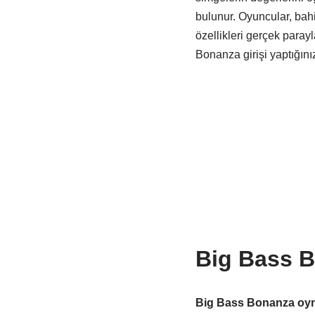
bulunur. Oyuncular, bah
özellikleri gerçek paray
Bonanza girişi yaptığını
Big Bass 
Big Bass Bonanza oy