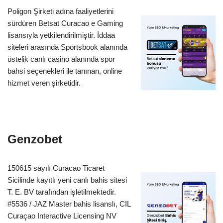
Poligon Şirketi adına faaliyetlerini
sürdüren Betsat Curacao e Gaming
lisansıyla yetkilendirilmiştir. İddaa
siteleri arasında Sportsbook alanında
üstelik canlı casino alanında spor
bahsi seçenekleri ile tanınan, online
hizmet veren şirketidir.
Genzobet
150615 sayılı Curacao Ticaret
Sicilinde kayıtlı yeni canlı bahis sitesi
T. E. BV tarafından işletilmektedir.
#5536 / JAZ Master bahis lisanslı, CIL
Curaçao Interactive Licensing NV