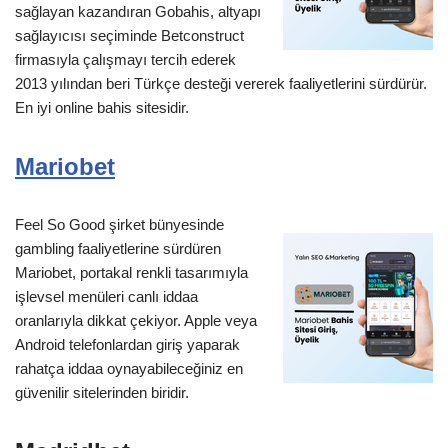
sağlayan kazandıran Gobahis, altyapı
sağlayıcısı seçiminde Betconstruct
firmasıyla çalışmayı tercih ederek
2013 yılından beri Türkçe desteği vererek faaliyetlerini sürdürür.
En iyi online bahis sitesidir.
Mariobet
Feel So Good şirket bünyesinde
gambling faaliyetlerine sürdüren
Mariobet, portakal renkli tasarımıyla
işlevsel menüleri canlı iddaa
oranlarıyla dikkat çekiyor. Apple veya
Android telefonlardan giriş yaparak
rahatça iddaa oynayabileceğiniz en
güvenilir sitelerinden biridir.