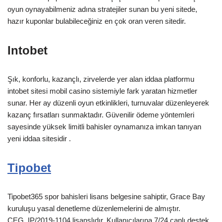
oyun oynayabilmeniz adına stratejiler sunan bu yeni sitede,
hazır kuponlar bulabileceğiniz en çok oran veren sitedir.
Intobet
Şık, konforlu, kazançlı, zirvelerde yer alan iddaa platformu
intobet sitesi mobil casino sistemiyle fark yaratan hizmetler
sunar. Her ay düzenli oyun etkinlikleri, turnuvalar düzenleyerek
kazanç fırsatları sunmaktadır. Güvenilir ödeme yöntemleri
sayesinde yüksek limitli bahisler oynamanıza imkan tanıyan
yeni iddaa sitesidir .
Tipobet
Tipobet365 spor bahisleri lisans belgesine sahiptir, Grace Bay
kuruluşu yasal denetleme düzenlemelerini de almıştır.
CEG_IP/2019-1104 lisanslıdır. Kullanıcılarına 7/24 canlı destek