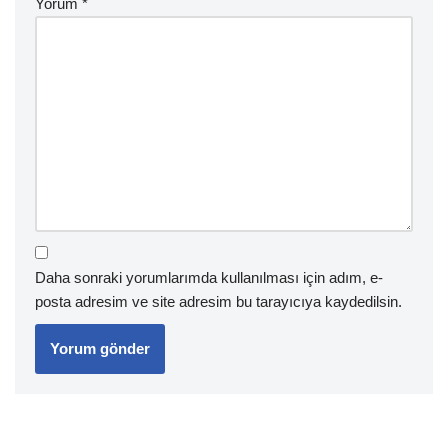
Yorum
*
Daha sonraki yorumlarımda kullanılması için adım, e-
posta adresim ve site adresim bu tarayıcıya kaydedilsin.