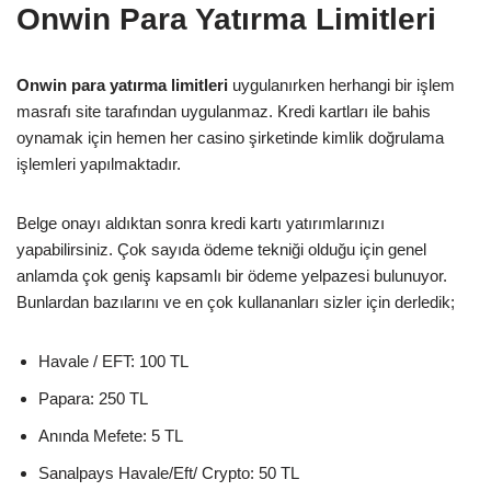
Onwin Para Yatırma Limitleri
Onwin para yatırma limitleri
uygulanırken herhangi bir işlem
masrafı site tarafından uygulanmaz. Kredi kartları ile bahis
oynamak için hemen her casino şirketinde kimlik doğrulama
işlemleri yapılmaktadır.
Belge onayı aldıktan sonra kredi kartı yatırımlarınızı
yapabilirsiniz. Çok sayıda ödeme tekniği olduğu için genel
anlamda çok geniş kapsamlı bir ödeme yelpazesi bulunuyor.
Bunlardan bazılarını ve en çok kullananları sizler için derledik;
Havale / EFT: 100 TL
Papara: 250 TL
Anında Mefete: 5 TL
Sanalpays Havale/Eft/ Crypto: 50 TL