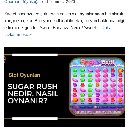
Onurhan Büyükağa
8 Temmuz 2023
Sweet bonanza en çok tercih edilen slot oyunlarından biri olarak
karşınıza çıkar. Bu oyunu kullanabilmek için oyun hakkında bilgi
edinmeniz gerekir. Sweet Bonanza Nedir? Sweet…
Daha
fazlasını oku »