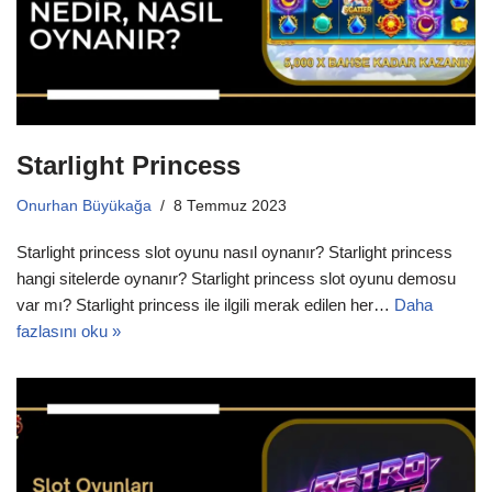
Starlight Princess
Onurhan Büyükağa
8 Temmuz 2023
Starlight princess slot oyunu nasıl oynanır? Starlight princess
hangi sitelerde oynanır? Starlight princess slot oyunu demosu
var mı? Starlight princess ile ilgili merak edilen her…
Daha
fazlasını oku »