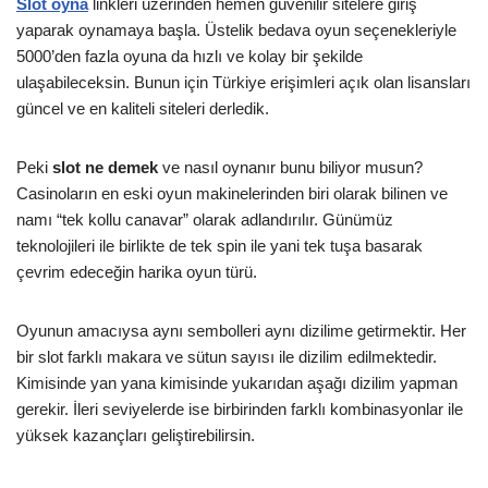
Slot oyna
linkleri üzerinden hemen güvenilir sitelere giriş
yaparak oynamaya başla. Üstelik bedava oyun seçenekleriyle
5000’den fazla oyuna da hızlı ve kolay bir şekilde
ulaşabileceksin. Bunun için Türkiye erişimleri açık olan lisansları
güncel ve en kaliteli siteleri derledik.
Peki
slot ne demek
ve nasıl oynanır bunu biliyor musun?
Casinoların en eski oyun makinelerinden biri olarak bilinen ve
namı “tek kollu canavar” olarak adlandırılır. Günümüz
teknolojileri ile birlikte de tek spin ile yani tek tuşa basarak
çevrim edeceğin harika oyun türü.
Oyunun amacıysa aynı sembolleri aynı dizilime getirmektir. Her
bir slot farklı makara ve sütun sayısı ile dizilim edilmektedir.
Kimisinde yan yana kimisinde yukarıdan aşağı dizilim yapman
gerekir. İleri seviyelerde ise birbirinden farklı kombinasyonlar ile
yüksek kazançları geliştirebilirsin.