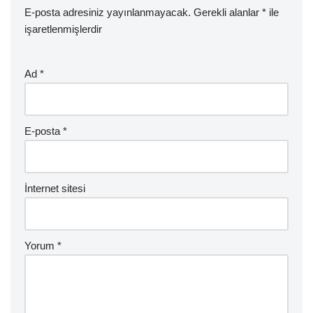
E-posta adresiniz yayınlanmayacak.
Gerekli alanlar
*
ile
işaretlenmişlerdir
Ad
*
E-posta
*
İnternet sitesi
Yorum
*