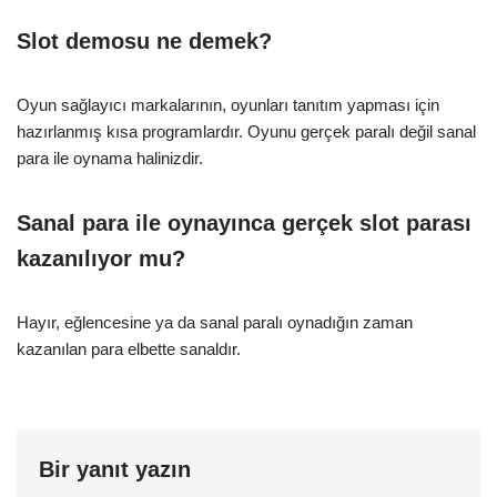
Slot demosu ne demek?
Oyun sağlayıcı markalarının, oyunları tanıtım yapması için
hazırlanmış kısa programlardır. Oyunu gerçek paralı değil sanal
para ile oynama halinizdir.
Sanal para ile oynayınca gerçek slot parası
kazanılıyor mu?
Hayır, eğlencesine ya da sanal paralı oynadığın zaman
kazanılan para elbette sanaldır.
Bir yanıt yazın