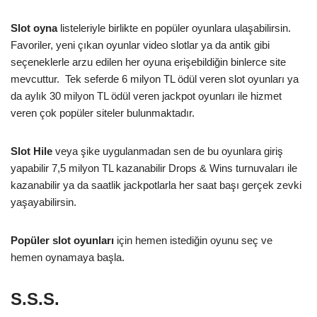
Slot oyna
listeleriyle birlikte en popüler oyunlara ulaşabilirsin.
Favoriler, yeni çıkan oyunlar video slotlar ya da antik gibi
seçeneklerle arzu edilen her oyuna erişebildiğin binlerce site
mevcuttur. Tek seferde 6 milyon TL ödül veren slot oyunları ya
da aylık 30 milyon TL ödül veren jackpot oyunları ile hizmet
veren çok popüler siteler bulunmaktadır.
Slot Hile
veya şike uygulanmadan sen de bu oyunlara giriş
yapabilir 7,5 milyon TL kazanabilir Drops & Wins turnuvaları ile
kazanabilir ya da saatlik jackpotlarla her saat başı gerçek zevki
yaşayabilirsin.
Popüler slot oyunları
için hemen istediğin oyunu seç ve
hemen oynamaya başla.
S.S.S.