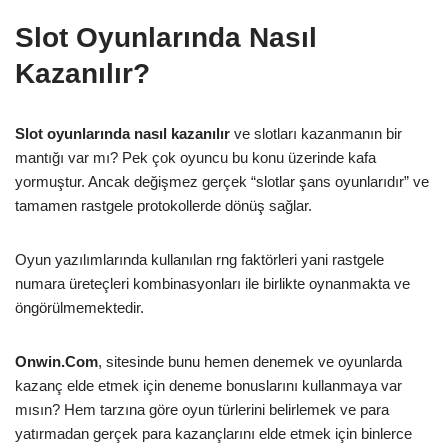
Slot Oyunlarında Nasıl
Kazanılır?
Slot oyunlarında nasıl kazanılır
ve slotları kazanmanın bir
mantığı var mı? Pek çok oyuncu bu konu üzerinde kafa
yormuştur. Ancak değişmez gerçek “slotlar şans oyunlarıdır” ve
tamamen rastgele protokollerde dönüş sağlar.
Oyun yazılımlarında kullanılan rng faktörleri yani rastgele
numara üreteçleri kombinasyonları ile birlikte oynanmakta ve
öngörülmemektedir.
Onwin.Com
, sitesinde bunu hemen denemek ve oyunlarda
kazanç elde etmek için deneme bonuslarını kullanmaya var
mısın? Hem tarzına göre oyun türlerini belirlemek ve para
yatırmadan gerçek para kazançlarını elde etmek için binlerce