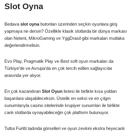
Slot Oyna
Bedava
slot oyna
butonları üzerinden seçkin oyunlara giriş
yapmaya ne dersin? Özellikle klasik slotlarda bir dünya markası
olan Netent, MikroGaming ve YggDrasil gibi markaları mutlaka
değerlendirmelisin.
Evo Play, Pragmatik Play ve Best soft oyun markaları da
Türkiye’de ve Avrupa’da en çok tercih edilen sağlayıcılar
arasında yer alıyor.
En çok kazandıran
Slot Oyun
listesi ile birlikte kısa yoldan
başarılara ulaşabileceksin. Üstelik en seksi ve en çılgın
sunumlarıyla casino sitelerinde krupiyer sunumları ile birlikte
canlı slotlarda oynayabileceğin çok platform bulunuyor.
Tuttui Furitti tadında görselleri ve oyun zevkini ekstra heyecanlı