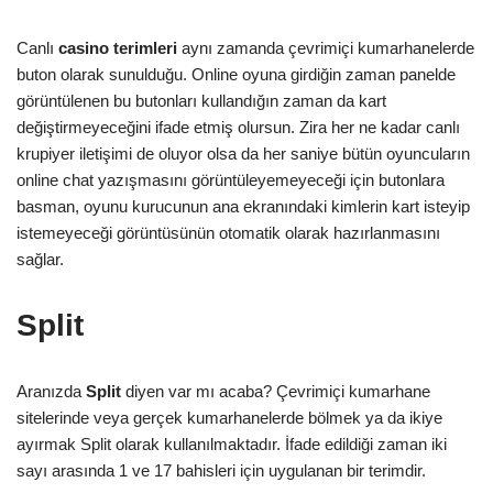
Canlı
casino terimleri
aynı zamanda çevrimiçi kumarhanelerde
buton olarak sunulduğu. Online oyuna girdiğin zaman panelde
görüntülenen bu butonları kullandığın zaman da kart
değiştirmeyeceğini ifade etmiş olursun. Zira her ne kadar canlı
krupiyer iletişimi de oluyor olsa da her saniye bütün oyuncuların
online chat yazışmasını görüntüleyemeyeceği için butonlara
basman, oyunu kurucunun ana ekranındaki kimlerin kart isteyip
istemeyeceği görüntüsünün otomatik olarak hazırlanmasını
sağlar.
Split
Aranızda
Split
diyen var mı acaba? Çevrimiçi kumarhane
sitelerinde veya gerçek kumarhanelerde bölmek ya da ikiye
ayırmak Split olarak kullanılmaktadır. İfade edildiği zaman iki
sayı arasında 1 ve 17 bahisleri için uygulanan bir terimdir.