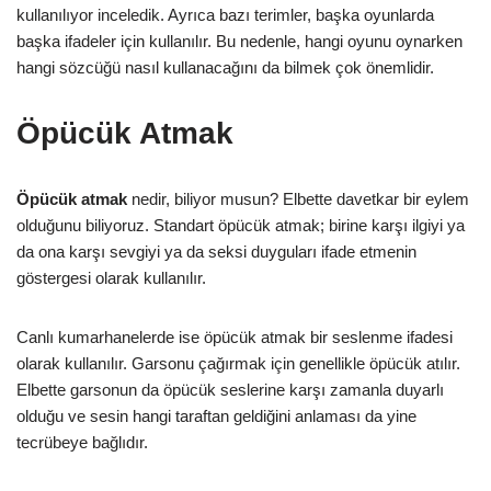
kullanılıyor inceledik. Ayrıca bazı terimler, başka oyunlarda
başka ifadeler için kullanılır. Bu nedenle, hangi oyunu oynarken
hangi sözcüğü nasıl kullanacağını da bilmek çok önemlidir.
Öpücük Atmak
Öpücük atmak
nedir, biliyor musun? Elbette davetkar bir eylem
olduğunu biliyoruz. Standart öpücük atmak; birine karşı ilgiyi ya
da ona karşı sevgiyi ya da seksi duyguları ifade etmenin
göstergesi olarak kullanılır.
Canlı kumarhanelerde ise öpücük atmak bir seslenme ifadesi
olarak kullanılır. Garsonu çağırmak için genellikle öpücük atılır.
Elbette garsonun da öpücük seslerine karşı zamanla duyarlı
olduğu ve sesin hangi taraftan geldiğini anlaması da yine
tecrübeye bağlıdır.