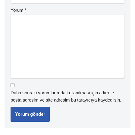
Yorum
*
Daha sonraki yorumlarımda kullanılması için adım, e-
posta adresim ve site adresim bu tarayıcıya kaydedilsin.