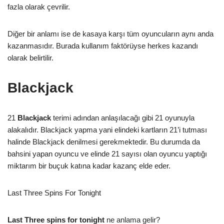
fazla olarak çevrilir.
Diğer bir anlamı ise de kasaya karşı tüm oyuncuların aynı anda
kazanmasıdır. Burada kullanım faktörüyse herkes kazandı
olarak belirtilir.
Blackjack
21
Blackjack
terimi adından anlaşılacağı gibi 21 oyunuyla
alakalıdır. Blackjack yapma yani elindeki kartların 21’i tutması
halinde Blackjack denilmesi gerekmektedir. Bu durumda da
bahsini yapan oyuncu ve elinde 21 sayısı olan oyuncu yaptığı
miktarım bir buçuk katına kadar kazanç elde eder.
Last Three Spins For Tonight
Last Three spins for tonight
ne anlama gelir?