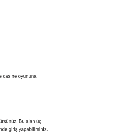
rce casine oyununa
rürsünüz. Bu alan üç
de giriş yapabilirsiniz.