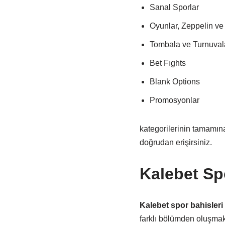
Sanal Sporlar
Oyunlar, Zeppelin ve
Tombala ve Turnuval
Bet Fıghts
Blank Options
Promosyonlar
kategorilerinin tamamın
doğrudan erişirsiniz.
Kalebet Sp
Kalebet spor bahisleri
farklı bölümden oluşmakt