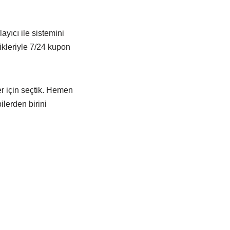
ayıcı ile sistemini
likleriyle 7/24 kupon
er için seçtik. Hemen
lerden birini