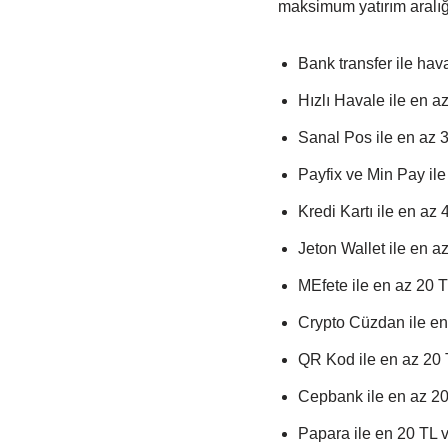
maksimum yatırım aralığı
Bank transfer ile hav
Hızlı Havale ile en a
Sanal Pos ile en az 
Payfix ve Min Pay ile
Kredi Kartı ile en az
Jeton Wallet ile en a
MEfete ile en az 20 
Crypto Cüzdan ile en
QR Kod ile en az 20 
Cepbank ile en az 2
Papara ile en 20 TL 