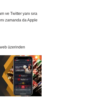
m ve Twitter yanı sıra
 Aynı zamanda da Apple
a web üzerinden