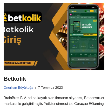
Betkolik
Onurhan Büyükağa
7 Temmuz 2023
BrainBros B.V. adına kayıtlı olan firmanın altyapısı, Betconstruct
markası ile geliştirilmiştir. Yetkilendirmesi ise Curaçao EGaming