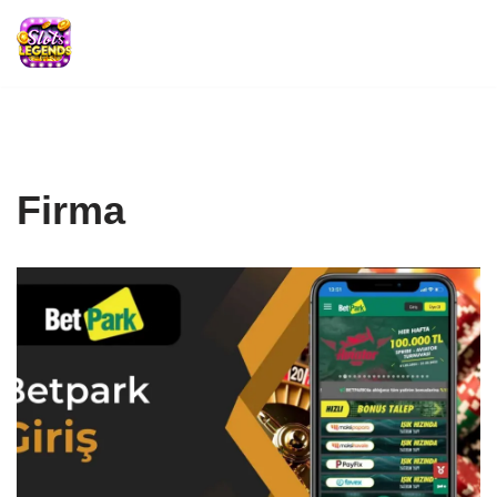
İçeriğe
geç
Firma