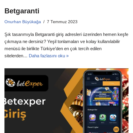
Betgaranti
Onurhan Büyükağa
7 Temmuz 2023
Şık tasarımıyla Betgaranti giriş adresleri üzerinden hemen keşfe
çıkmaya ne dersiniz? Yeşil tonlamaları ve kolay kullanılabilir
menüsü ile birlikte Türkiye’den en çok tercih edilen
sitelerden…
Daha fazlasını oku »