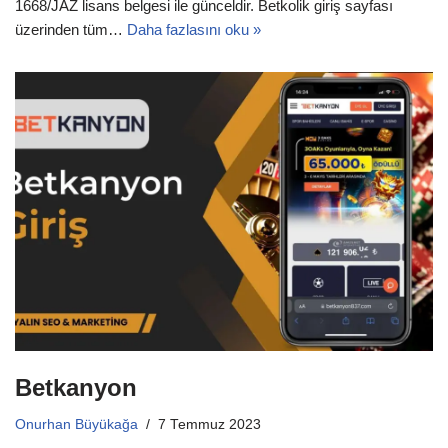
1668/JAZ lisans belgesi ile günceldir. Betkolik giriş sayfası
üzerinden tüm…
Daha fazlasını oku »
Betkanyon
Onurhan Büyükağa
7 Temmuz 2023